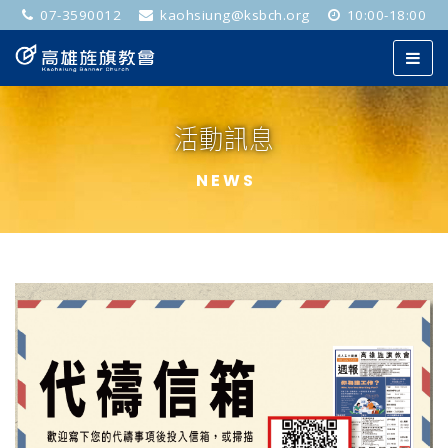
07-3590012
kaohsiung@ksbch.org
10:00-18:00
活動訊息
NEWS