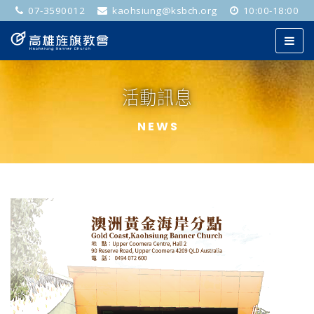
07-3590012
kaohsiung@ksbch.org
10:00-18:00
活動訊息
NEWS