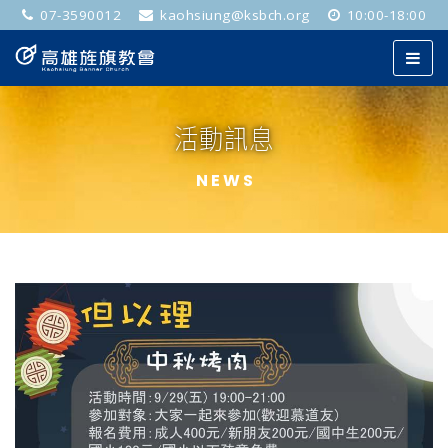
07-3590012
kaohsiung@ksbch.org
10:00-18:00
活動訊息
NEWS