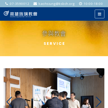
07-3590012
kaohsiung@ksbch.org
10:00-18:00
參與教會
SERVICE