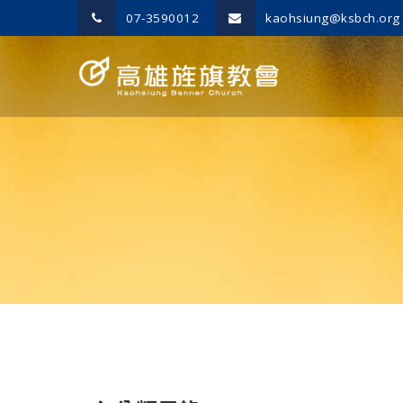
07-3590012
kaohsiung@ksbch.org