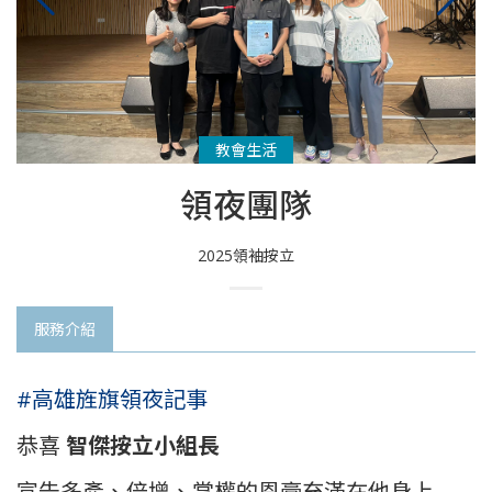
教會生活
領夜團隊
2025領袖按立
服務介紹
#高雄旌旗領夜記事
恭喜
智傑按立小組長
宣告多產、倍增、掌權的恩膏充滿在他身上