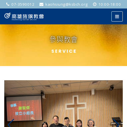
07-3590012
kaohsiung@ksbch.org
10:00-18:00
參與教會
SERVICE