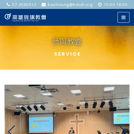
07-3590012
kaohsiung@ksbch.org
10:00-18:00
參與教會
SERVICE