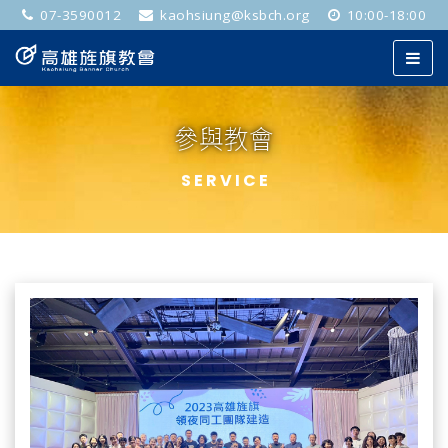
07-3590012
kaohsiung@ksbch.org
10:00-18:00
參與教會
SERVICE